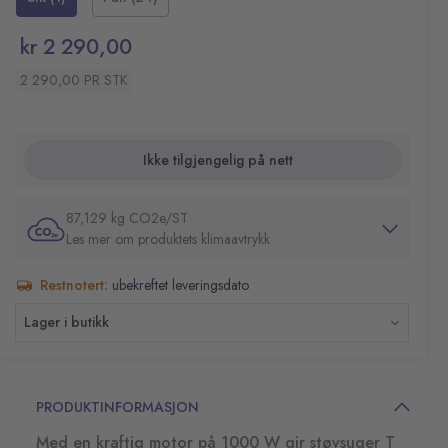
gjenstander ved sammenstøt.
Luftmengde (l/s): 40
Nominell effekt (W): 850
kr 2 290,00
BeholderVolum: 7 L
Standard nominell bredde: ID 35
2 290,00 PR STK
Lengde på ledning: 7,5 m
Lydnivå: 62dB
Fleece filterpose medfølger
Ikke tilgjengelig på nett
Vekt uten tilbehør: 3,5 kg
Vekt inkl. emballasje: 6 kg
87,129 kg CO2e/ST
Mål (L x B x H): 375x285x310 mm
Les mer om produktets klimaavtrykk
Restnotert:
ubekreftet leveringsdato
Lager i butikk
PRODUKTINFORMASJON
Med en kraftig motor på 1000 W gir støvsuger T