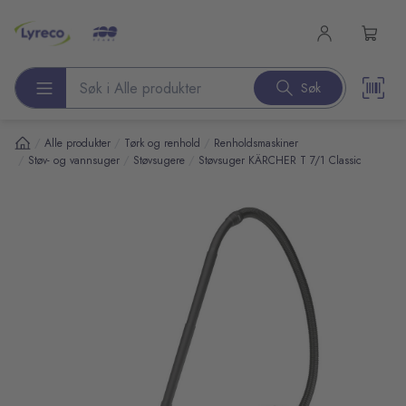
l hovedinnhold
Søk
Søk etter produkter
/
/
/
Alle produkter
Tørk og renhold
Renholdsmaskiner
/
/
/
Støv- og vannsuger
Støvsugere
Støvsuger KÄRCHER T 7/1 Classic
pp over bilder