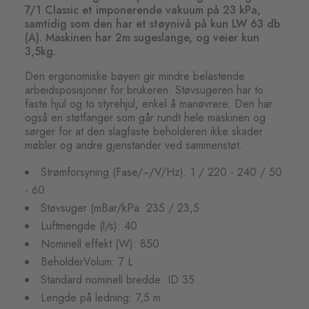
7/1 Classic et imponerende vakuum på 23 kPa,
samtidig som den har et støynivå på kun LW 63 db
(A). Maskinen har 2m sugeslange, og veier kun
3,5kg.
Den ergonomiske bøyen gir mindre belastende
arbeidsposisjoner for brukeren. Støvsugeren har to
faste hjul og to styrehjul, enkel å manøvrere. Den har
også en støtfanger som går rundt hele maskinen og
sørger for at den slagfaste beholderen ikke skader
møbler og andre gjenstander ved sammenstøt.
Strømforsyning (Fase/~/V/Hz): 1 / 220 - 240 / 50
- 60
Støvsuger (mBar/kPa: 235 / 23,5
Luftmengde (l/s): 40
Nominell effekt (W): 850
BeholderVolum: 7 L
Standard nominell bredde: ID 35
Lengde på ledning: 7,5 m