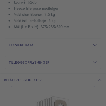
Lydnivå: 62dB
Fleece filterpose medfølger
Vekt uten tilbehør: 3,5 kg
Vekt inkl. emballasje: 6 kg
Mål (L x B x H): 375x285x310 mm
TEKNISKE DATA
TILLEGGSOPPLYSNINGER
RELATERTE PRODUKTER
opp over listen