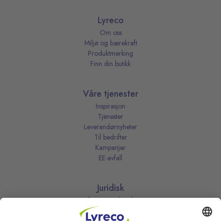
Lyreco
Om oss
Miljø og bærekraft
Produktmerking
Finn din butikk
Våre tjenester
Inspirasjon
Tjenester
Leverandørnyheter
Til bedrifter
Kampanjer
EE-avfall
Juridisk
Informasjonskapsler
Kjøpsbetingelser