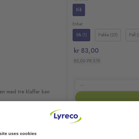
Etikett på ryggen for rask
Blå
Robust
Materiale: 600 gsm hardg
Enhet
Mål: 240x320 mm
Rygg: 35 mm
Stk (1)
Pakke (25)
Pall 
Farge: Blå
kr 83,00
83,00 PR STK
n med tre klaffer kan
r A4-dokumenter er ideell
tropper på utsiden holder
0,703 kg CO2e/ST
 inni takket være etiketten
Les mer om produktets klima
v hardglasert,
et og robust.
På lager:
171