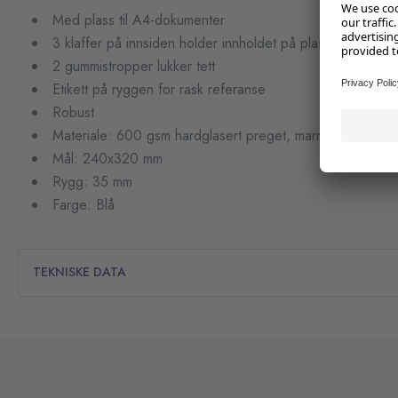
Med plass til A4-dokumenter
3 klaffer på innsiden holder innholdet på plass
2 gummistropper lukker tett
Etikett på ryggen for rask referanse
Robust
Materiale: 600 gsm hardglasert preget, marmorert hardp
Mål: 240x320 mm
Rygg: 35 mm
Farge: Blå
TEKNISKE DATA