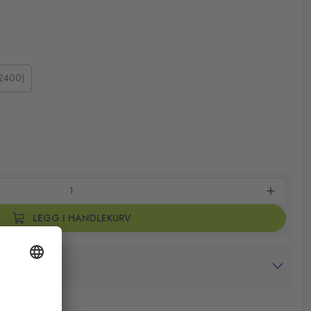
 referanse
lasert preget, marmorert hardpapp
(2400)
LEGG I HANDLEKURV
avtrykk