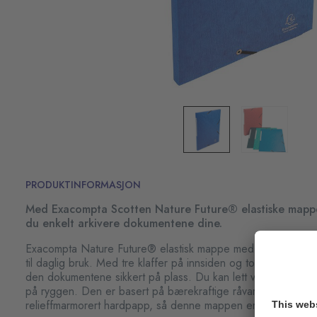
PRODUKTINFORMASJON
Med Exacompta Scotten Nature Future® elastiske mappe
du enkelt arkivere dokumentene dine.
Exacompta Nature Future® elastisk mappe med tre klaffer fo
til daglig bruk. Med tre klaffer på innsiden og to elastiske s
den dokumentene sikkert på plass. Du kan lett vite hva som er
på ryggen. Den er basert på bærekraftige råvarer og laget a
relieffmarmorert hardpapp, så denne mappen er av høy kvalit