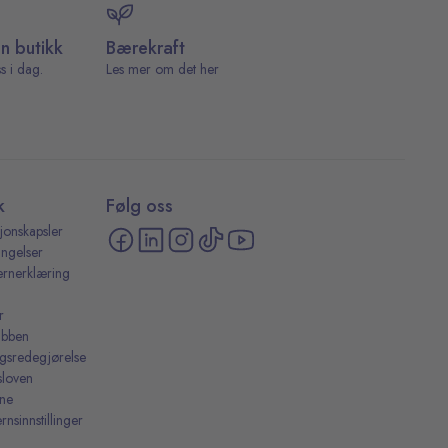
in butikk
Bærekraft
s i dag.
Les mer om det her
k
Følg oss
jonskapsler
ingelser
ernerklæring
r
ubben
ingsredegjørelse
sloven
ine
rnsinnstillinger