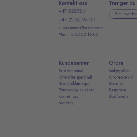
Kontakt oss
Trenger du 
+47 02272
/
Finn svar he
+47 22 32 95 00
kundesenter@lyreco.com
Man-Fre 08:00-16:00
Kundesenter
Ordre
Brukermanual
Innkjøpslister
Ofte stilte spørsmål
Ordreoversikt
Retur/reklamasjon
Statistikk
Etterlysning av varer
Restordre
Kontakt oss
Skaffevarer
Varsling