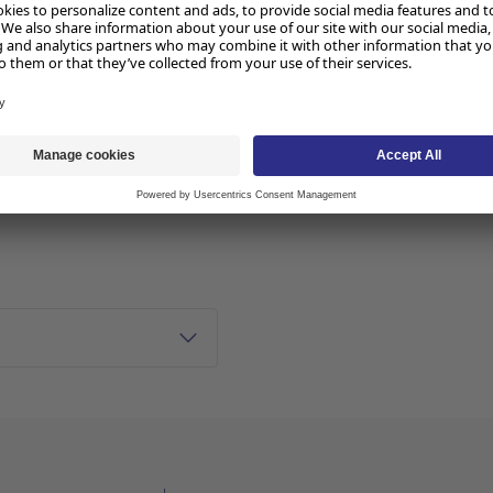
Lager i butikk
app