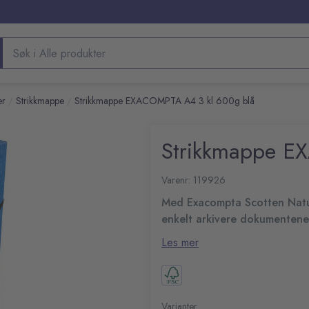
Søk etter produkter
er
Strikkmappe
Strikkmappe EXACOMPTA A4 3 kl 600g blå
/
/
Strikkmappe E
Varenr: 119926
Med Exacompta Scotten Natur
enkelt arkivere dokumentene
Exacompta Nature Future® elast
Les mer
daglig bruk. Med tre klaffer på
dokumentene sikkert på plass. D
Med plass til A4-dokumen
ryggen. Den er basert på bærekr
3 klaffer på innsiden hold
hardpapp, så denne mappen er a
2 gummistropper lukker te
Varianter