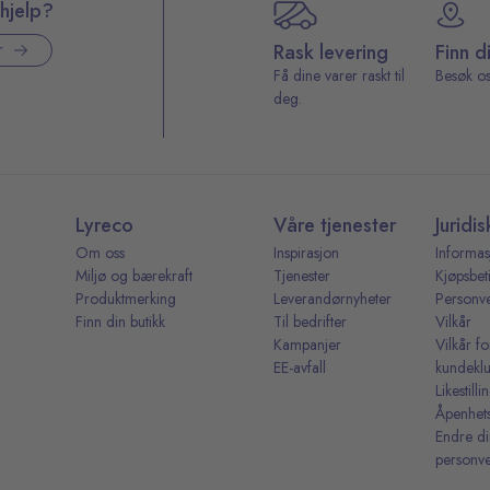
hjelp?
Rask levering
Finn d
r
Få dine varer raskt til
Besøk os
deg.
Lyreco
Våre tjenester
Juridis
Om oss
Inspirasjon
Informas
Miljø og bærekraft
Tjenester
Kjøpsbet
Produktmerking
Leverandørnyheter
Personv
Finn din butikk
Til bedrifter
Vilkår
Kampanjer
Vilkår fo
EE-avfall
kundekl
Likestill
Åpenhet
Endre d
personve