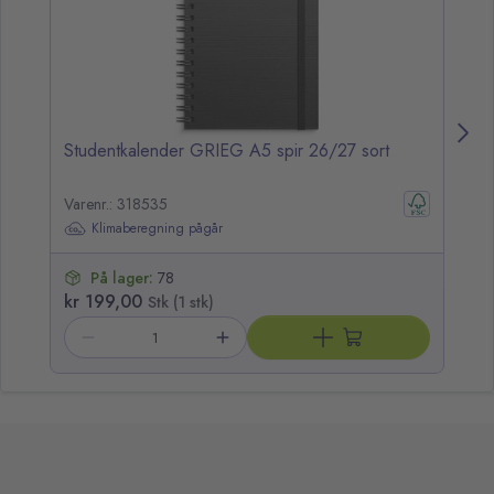
Studentkalender GRIEG A5 spir 26/27 sort
St
Varenr.: 318535
Va
Klimaberegning pågår
På lager:
78
kr 199,00
kr
Stk (1 stk)