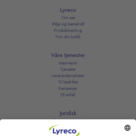
Lyreco
Om oss
Miljø og bærekraft
Produktmerking
Finn din butikk
Våre tjenester
Inspirasjon
Tjenester
Leverandørnyheter
Til bedrifter
Kampanjer
EE-avfall
Juridisk
Informasjonskapsler
Kjøpsbetingelser
Personvernerklæring