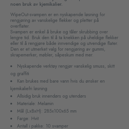
noen bruk av kjemikalier.
WipeOut-svampen er en nyskapende løsning for
rengjøring av vanskelige flekker og pletter på
overflater.
Svampen er enkel å bruke og tåler skrubbing over
lengre tid. Bruk den til å ta knekken på uheldige flekker
eller til å rengjøre både innvendige og utvendige flater.
Den er et utmerket valg for rengjøring av gummi,
skrapemerker, møbler, såpeskum med mer.
Nyskapende verktøy rengjør vanskelig smuss, skitt
og graffiti
Kan brukes med bare vann hvis du ønsker en
kjemikaliefri løsning
Allsidig bruk innendørs og utendørs
Materiale: Melamin
Mål (LxBxH): 285x100x65 mm
Farge: Hvit
Antall i pakke: 10 svamper