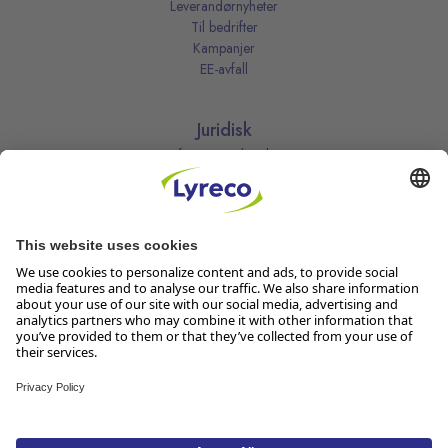
Leverandørnyheter
Til bedrifter
Kampanjer
EE-avfall
Juridisk
Informasjonskapsler
Kjøpsbetingelser
Personvernerklæring
Vilkår
Vilkår for kundeklubben
Likestillingsredegjørelse
Åpenhetsloven
Endre dine personvernsinnstillinger
Følg oss