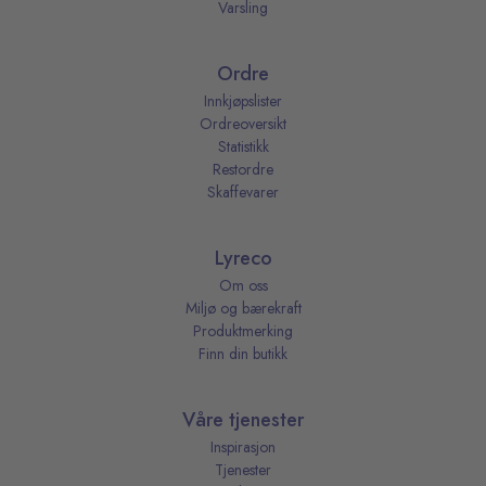
Varsling
Ordre
Innkjøpslister
Ordreoversikt
Statistikk
Restordre
Skaffevarer
Lyreco
Om oss
Miljø og bærekraft
Produktmerking
Finn din butikk
Våre tjenester
Inspirasjon
Tjenester