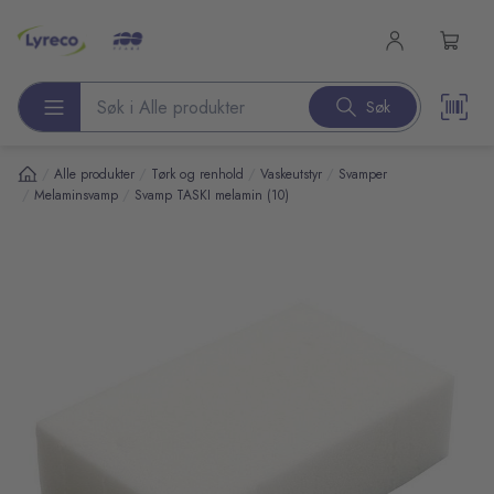
l hovedinnhold
Søk
Søk etter produkter
/
/
/
/
Alle produkter
Tørk og renhold
Vaskeutstyr
Svamper
/
/
Melaminsvamp
Svamp TASKI melamin (10)
pp over bilder