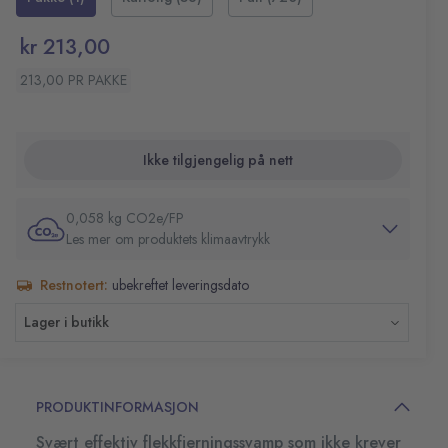
utmerket valg for rengjøring av gummi, skrapemerker,
kjemikaliefri løsning
møbler, såpeskum med mer.
Allsidig bruk innendørs og utendørs
kr 213,00
Materiale: Melamin
Mål (LxBxH): 285x100x65 mm
213,00 PR PAKKE
Farge: Hvit
Antall i pakke: 10 svamper
Ikke tilgjengelig på nett
0,058 kg CO2e/FP
Les mer om produktets klimaavtrykk
Restnotert:
ubekreftet leveringsdato
Lager i butikk
PRODUKTINFORMASJON
Svært effektiv flekkfjerningssvamp som ikke krever