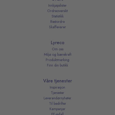
Innkjøpslister
Ordreoversikt
Statistikk
Restordre
Skaffevarer
Lyreco
Om oss
Miljø og bærekraft
Produktmerking
Finn din butikk
Våre tjenester
Inspirasjon
Tjenester
Leverandørnyheter
Til bedrifter
Kampanjer
EE-avfall