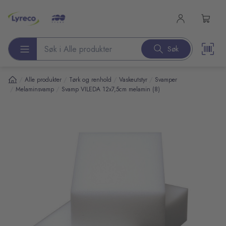
l hovedinnhold
Søk
Søk etter produkter
/
/
/
/
Alle produkter
Tørk og renhold
Vaskeutstyr
Svamper
/
/
Melaminsvamp
Svamp VILEDA 12x7,5cm melamin (8)
pp over bilder