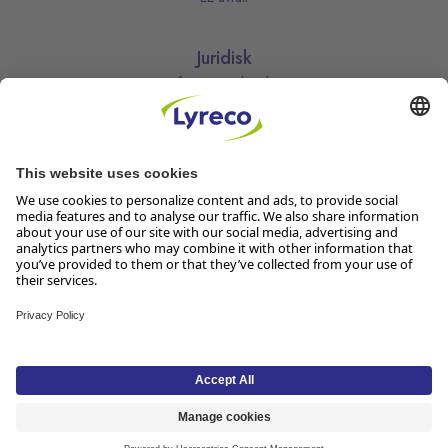
Juridisk
Informasjonskapsler
Kjøpsbetingelser
Personvernerklæring
Vilkår
Vilkår for kundeklubben
Likestillingsredegjørelse
Åpenhetsloven
Endre dine personvernsinnstillinger
Følg oss
Lyreco Norge AS, Solheimvn. 6-8, 1461 Lørenskog, Org.nr 916 950
381