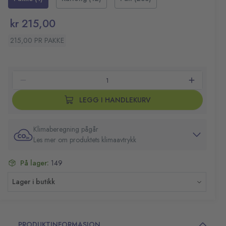
Opptil 26 ganger mer effektiv enn en mikrofiberklut
Fungerer på de fleste overflater
kr 215,00
215,00 PR PAKKE
LEGG I HANDLEKURV
Klimaberegning pågår
Les mer om produktets klimaavtrykk
På lager:
149
Lager i butikk
PRODUKTINFORMASJON