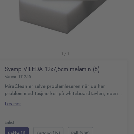
1 / 1
Svamp VILEDA 12x7,5cm melamin (8)
Varenr: 111255
MiraClean er selve problemløseren når du har
problem med tusjmerker på whiteboardtavlen, noen
har skrevet utenfor bordplaten eller på veggene eller
Tar bort gjenstridige merker, flekker og inngrodd smuss
Les mer
gulvet er fullt av skomerker.
med et minimum av anstrengelse.
Husk å teste underlaget først. Kan ripe hvis
underlaget er mykt
Enhet
Brukes sammen med rent vann
Pakke (1)
Kartong (12)
Pall (288)