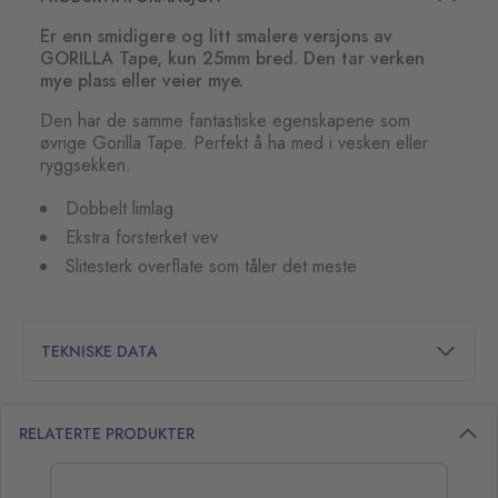
Er enn smidigere og litt smalere versjons av
GORILLA Tape, kun 25mm bred. Den tar verken
mye plass eller veier mye.
Den har de samme fantastiske egenskapene som
øvrige Gorilla Tape. Perfekt å ha med i vesken eller
ryggsekken.
Dobbelt limlag
Ekstra forsterket vev
Slitesterk overflate som tåler det meste
TEKNISKE DATA
RELATERTE PRODUKTER
opp over listen