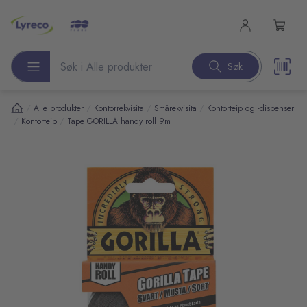
l hovedinnhold
Søk
Søk etter produkter
/
/
/
/
Alle produkter
Kontorrekvisita
Smårekvisita
Kontorteip og -dispenser
/
/
Kontorteip
Tape GORILLA handy roll 9m
pp over bilder