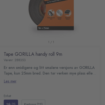
1 / 1
Tape GORILLA handy roll 9m
Varenr: 288353
Er enn smidigere og litt smalere versjons av GORILLA
Tape, kun 25mm bred. Den tar verken mye plass eller
veier mye.
Den har de samme fantastiske egenskapene som øvrige
Les mer
Gorilla Tape. Perfekt å ha med i vesken eller ryggsekken.
Dobbelt limlag
Ekstra forsterket vev
Enhet
Slitesterk overflate som tåler det meste
Stk (1)
Kartong (12)