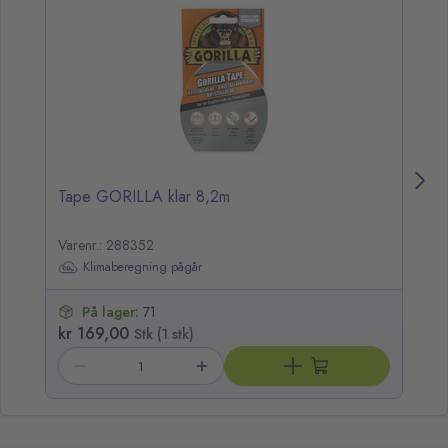
Tape GORILLA klar 8,2m
Le
Varenr.: 288352
Va
Klimaberegning pågår
På lager:
71
kr 169,00
k
Stk (1 stk)