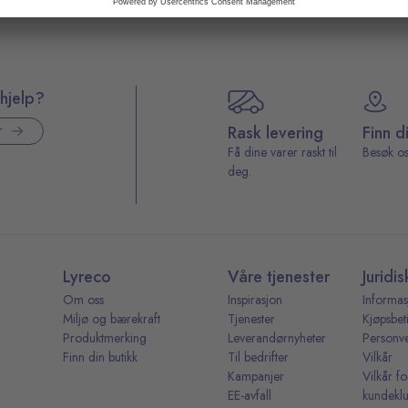
hjelp?
Rask levering
Finn d
r
Få dine varer raskt til
Besøk os
deg.
Lyreco
Våre tjenester
Juridis
Om oss
Inspirasjon
Informas
Miljø og bærekraft
Tjenester
Kjøpsbet
Produktmerking
Leverandørnyheter
Personv
Finn din butikk
Til bedrifter
Vilkår
Kampanjer
Vilkår fo
EE-avfall
kundekl