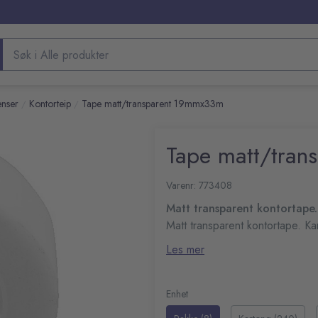
Søk etter produkter
enser
Kontorteip
Tape matt/transparent 19mmx33m
/
/
Tape matt/tra
Varenr: 773408
Matt transparent kontortape.
Matt transparent kontortape. Ka
Les mer
Enhet