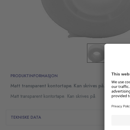
PRODUKTINFORMASJON
Matt transparent kontortape. Kan skrives på.
Matt transparent kontortape. Kan skrives på.
TEKNISKE DATA