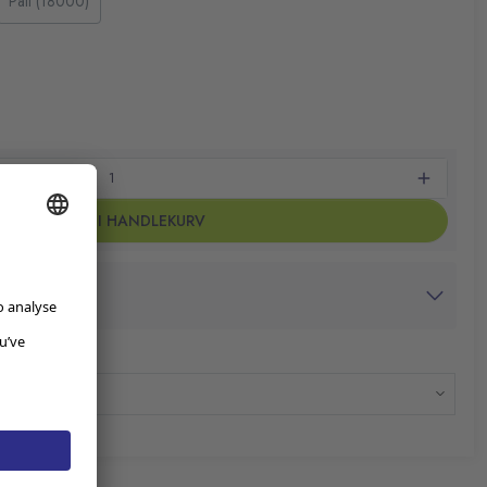
Pall (18000)
LEGG I HANDLEKURV
avtrykk