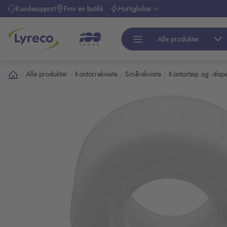
l hovedinnhold
Kundesupport
Finn en butikk
Hurtiglinker
Alle produkter
Alle produkter
Kontorrekvisita
Smårekvisita
Kontorteip og -disp
/
/
/
/
pp over bilder