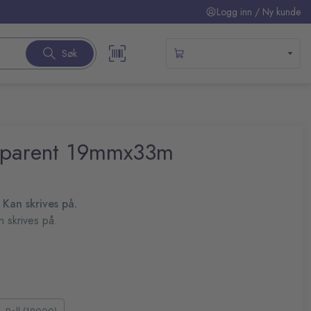
Logg inn / Ny kunde
Søk
nsparent 19mmx33m
 Kan skrives på.
n skrives på.