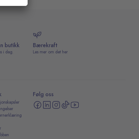
in butikk
Bærekraft
s i dag.
Les mer om det her
k
Følg oss
jonskapsler
ingelser
ernerklæring
r
ubben