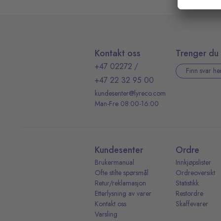
Kontakt oss
Trenger du 
+47 02272
/
Finn svar he
+47 22 32 95 00
kundesenter@lyreco.com
Man-Fre 08:00-16:00
Kundesenter
Ordre
Brukermanual
Innkjøpslister
Ofte stilte spørsmål
Ordreoversikt
Retur/reklamasjon
Statistikk
Etterlysning av varer
Restordre
Kontakt oss
Skaffevarer
Varsling