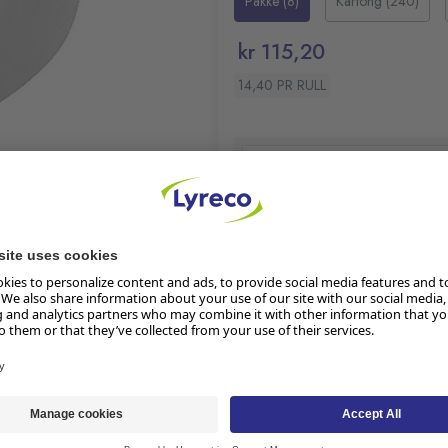
Pakke (8)
Kartong (240)
kr 115,20
14,40 PR RULL
Klimaberegning pågår
Les mer om produktets klima
På lager:
21128
Lager i butikk