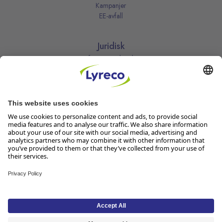
Kampanjer
EE-avfall
Juridisk
Informasjonskapsler
Kjøpsbetingelser
Personvernerklæring
Vilkår
Vilkår for kundeklubben
Likestillingsredegjørelse
Åpenhetsloven
Endre dine personvernsinnstillinger
Følg oss