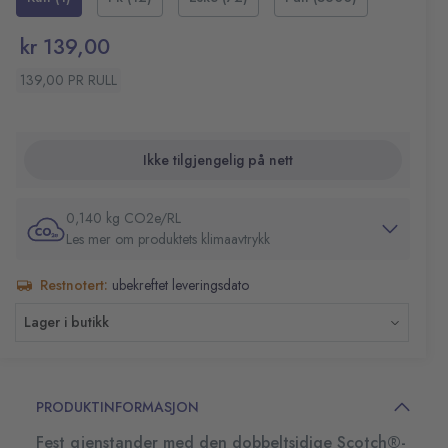
håndverk og reparer papirrifter med dette praktiske
Farge: klar
hjelpemiddelet. I tillegg er den usynlig på bruksområdet
kr 139,00
for å maskere bruk av teipen på en effektiv måte.
139,00 PR RULL
Ikke tilgjengelig på nett
0,140 kg CO2e/RL
Les mer om produktets klimaavtrykk
Restnotert:
ubekreftet leveringsdato
Lager i butikk
PRODUKTINFORMASJON
Fest gjenstander med den dobbeltsidige Scotch®-