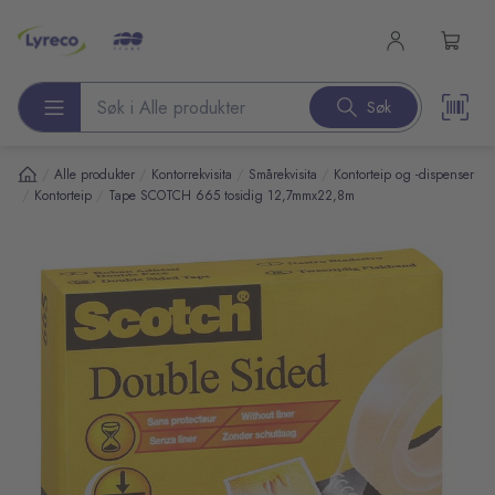
l hovedinnhold
Søk
Søk etter produkter
/
/
/
/
Alle produkter
Kontorrekvisita
Smårekvisita
Kontorteip og -dispenser
/
/
Kontorteip
Tape SCOTCH 665 tosidig 12,7mmx22,8m
pp over bilder