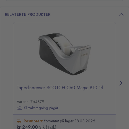
RELATERTE PRODUKTER
opp over listen
Tapedispenser SCOTCH C60 Magic 810 1rl
Ta
Varenr.: 764879
Va
Klimaberegning pågår
Restnotert:
forventet på lager 18.08.2026
kr 249,00
kr
Stk (1 stk)