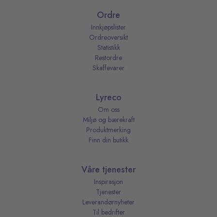
Ordre
Innkjøpslister
Ordreoversikt
Statistikk
Restordre
Skaffevarer
Lyreco
Om oss
Miljø og bærekraft
Produktmerking
Finn din butikk
Våre tjenester
Inspirasjon
Tjenester
Leverandørnyheter
Til bedrifter