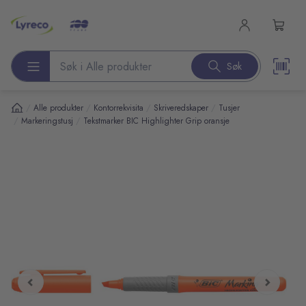
l hovedinnhold
Søk
Søk etter produkter
/
/
/
/
Alle produkter
Kontorrekvisita
Skriveredskaper
Tusjer
/
/
Markeringstusj
Tekstmarker BIC Highlighter Grip oransje
pp over bilder