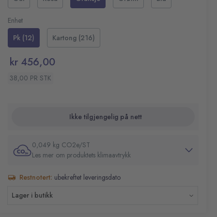
understreke fraser etter ønske. Denne Bic grip-
Strekbredde: 1,6-3,4 mm
tekstmarker med vannbasert blekk er ideell for bruk på
Enhet
papir, fakser eller fotokopier.
Pk (12)
Kartong (216)
kr 456,00
38,00 PR STK
Ikke tilgjengelig på nett
0,049 kg CO2e/ST
Les mer om produktets klimaavtrykk
Restnotert:
ubekreftet leveringsdato
Lager i butikk