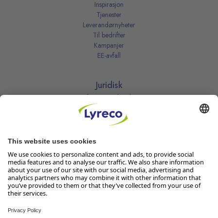
Inspirasjon
Tjenester
Leverandørnyheter
Til bedrifter
Kampanjer
EE-avfall
Juridisk
Informasjonskapsler
Kjøpsbetingelser
Personvernerklæring
Vilkår
Vilkår for kundeklubben
Likestillingsredegjørelse
Åpenhetsloven
Endre dine personvernsinnstillinger
Følg oss