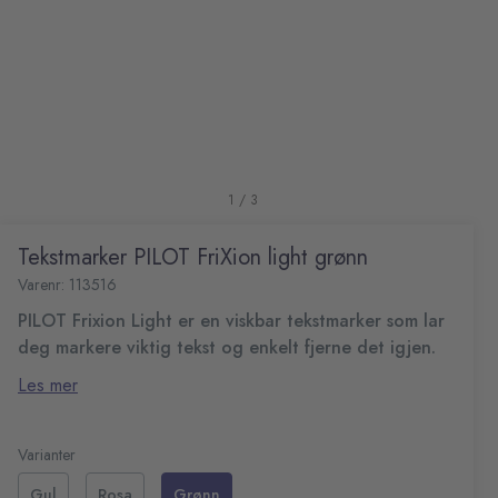
1 / 3
Tekstmarker PILOT FriXion light grønn
Varenr: 113516
PILOT Frixion Light er en viskbar tekstmarker som lar
deg markere viktig tekst og enkelt fjerne det igjen.
Med revolusjonerende friksjonsbasert teknologi,
Les mer
forsvinner blekket ved varme, slik at du kan rette feil uten
å skade papiret.
Merk og visk ut gjentatte ganger uten å skade
Den fluoriserende fargen gir tydelig markering, mens
dokumentene
Varianter
flytende blekk sikrer en jevn og myk påføring.
Fluoriserende merkepenn
Gul
Rosa
Grønn