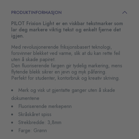
PRODUKTINFORMASJON
PILOT Frixion Light er en viskbar tekstmarker som
lar deg markere viktig tekst og enkelt fjerne det
igjen.
Med revolusjonerende friksjonsbasert teknologi,
forsvinner blekket ved varme, slik at du kan rette feil
uten å skade papiret.
Den fluoriserende fargen gir tydelig markering, mens
flytende blekk sikrer en jevn og myk påføring.
Perfekt for studenter, kontorbruk og kreativ skriving.
Merk og visk ut gjentatte ganger uten å skade
dokumentene
Fluoriserende merkepenn
Skråskåret spiss
Strekbredde: 3,8mm
Farge: Grønn