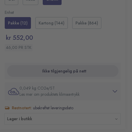
Perfekt for studenter, kontorbruk og kreativ skriving.
Skråskåret spiss
Strekbredde: 3,8mm
Enhet
Farge: Grønn
Pakke (12)
Kartong (144)
Pakke (864)
kr 552,00
46,00 PR STK
Ikke tilgjengelig på nett
0,049 kg CO2e/ST
Les mer om produktets klimaavtrykk
Restnotert:
ubekreftet leveringsdato
Lager i butikk