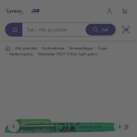
l hovedinnhold
Søk
Søk etter produkter
/
/
/
/
Alle produkter
Kontorrekvisita
Skriveredskaper
Tusjer
/
/
Markeringstusj
Tekstmarker PILOT FriXion light grønn
pp over bilder