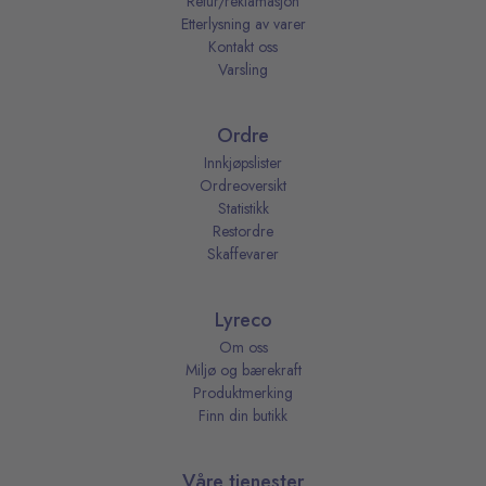
Retur/reklamasjon
Etterlysning av varer
Kontakt oss
Varsling
Ordre
Innkjøpslister
Ordreoversikt
Statistikk
Restordre
Skaffevarer
Lyreco
Om oss
Miljø og bærekraft
Produktmerking
Finn din butikk
Våre tjenester