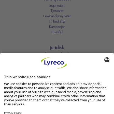
Inspirasjon
Tjenester
Leverandørnyheter
Til bedrifter
Kampanjer
EE-avfall
Juridisk
Informasjonskapsler
Kjøpsbetingelser
Personvernerklæring
Vilkår
Vilkår for kundeklubben
Likestillingsredegjørelse
Åpenhetsloven
Endre dine personvernsinnstillinger
Følg oss