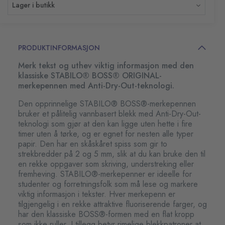
Lager i butikk
PRODUKTINFORMASJON
Merk tekst og uthev viktig informasjon med den
klassiske STABILO® BOSS® ORIGINAL-
merkepennen med Anti-Dry-Out-teknologi.
Den opprinnelige STABILO® BOSS®-merkepennen
bruker et pålitelig vannbasert blekk med Anti-Dry-Out-
teknologi som gjør at den kan ligge uten hette i fire
timer uten å tørke, og er egnet for nesten alle typer
papir. Den har en skåskåret spiss som gir to
strekbredder på 2 og 5 mm, slik at du kan bruke den til
en rekke oppgaver som skriving, understreking eller
fremheving. STABILO®-merkepenner er ideelle for
studenter og forretningsfolk som må lese og markere
viktig informasjon i tekster. Hver merkepenn er
tilgjengelig i en rekke attraktive fluoriserende farger, og
har den klassiske BOSS®-formen med en flat kropp
som ikke ruller. I tillegg betyr rimelige blekkpatroner at