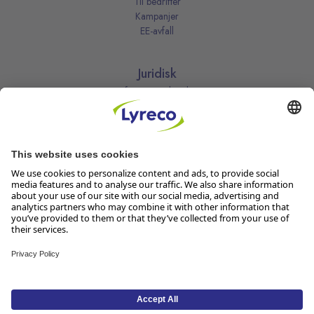
Til bedrifter
Kampanjer
EE-avfall
Juridisk
Informasjonskapsler
Kjøpsbetingelser
Personvernerklæring
Vilkår
Vilkår for kundeklubben
Likestillingsredegjørelse
Åpenhetsloven
Endre dine personvernsinnstillinger
Følg oss