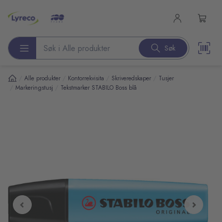
l hovedinnhold
Søk
Søk etter produkter
/
/
/
/
Alle produkter
Kontorrekvisita
Skriveredskaper
Tusjer
/
/
Markeringstusj
Tekstmarker STABILO Boss blå
pp over bilder