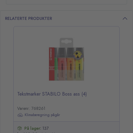
RELATERTE PRODUKTER
opp over listen
Tekstmarker STABILO Boss ass (4)
Varenr.: 768261
Klimaberegning pågår
På lager:
137