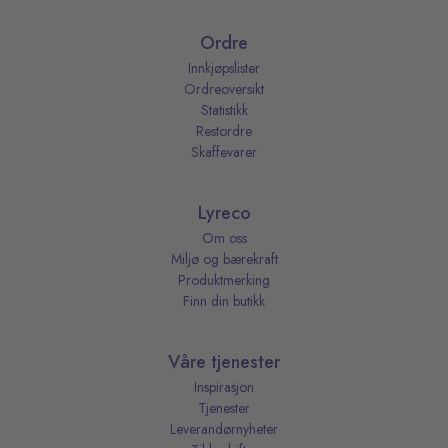
Ordre
Innkjøpslister
Ordreoversikt
Statistikk
Restordre
Skaffevarer
Lyreco
Om oss
Miljø og bærekraft
Produktmerking
Finn din butikk
Våre tjenester
Inspirasjon
Tjenester
Leverandørnyheter