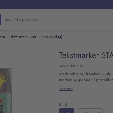
Søk etter produkter
enn
Tekstmarker STABILO Boss pastel (4)
/
Tekstmarker STA
Varenr: 150600
Merk tekst og fremhev vikti
markeringspennen i pastellfa
Den nye versjonen har samme 
Les mer
BOSS®-markeringspennen, men h
teknologien gjør at pennen kan l
Ny versjon av den klassis
merkepennene er egnet til bruk 
Skråskåret spiss, 2–5 mm
Enhet
brukes til en rekke formål, som
Klassisk form med flat kr