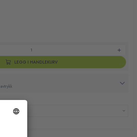
ger er ideelle for studenter og yrkesutøvere som må lese og
ekster. Markørpennen har den klassiske BOSS®-formen med flat
nte, rosa, turkis, lilla
 Denne samlingen inneholder et utvalg av 4 pastellfarger.
nologi, kan ligge uten hette i opptil 4 timer
LEGG I HANDLEKURV
avtrykk