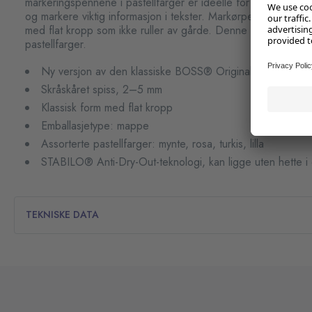
markeringspennene i pastellfarger er ideelle for studenter 
og markere viktig informasjon i tekster. Markørpennen har 
med flat kropp som ikke ruller av gårde. Denne samlingen inn
pastellfarger.
Ny versjon av den klassiske BOSS® Original, i pastellfar
Skråskåret spiss, 2–5 mm
Klassisk form med flat kropp
Emballasjetype: mappe
Assorterte pastellfarger: mynte, rosa, turkis, lilla
STABILO® Anti-Dry-Out-teknologi, kan ligge uten hette i o
TEKNISKE DATA