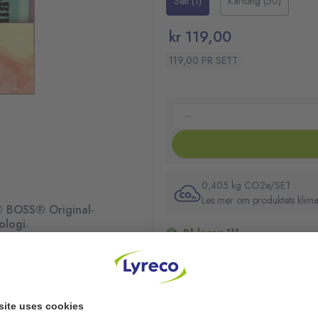
Sett (1)
Kartong (50)
markeringspennene i pastellfar
Emballasjetype: mappe
markere viktig informasjon i t
Assorterte pastellfarger: my
kr 119,00
kropp som ikke ruller av gårde.
STABILO® Anti-Dry-Out-tek
119,00 PR SETT
0,405 kg CO2e/SET
Les mer om produktets klima
® BOSS® Original-
ologi.
På lager:
111
den originale STABILO®
Lager i butikk
Dry-Out-teknologi. Denne
ten å tørke ut. Disse
ar en skråskåret spiss og
eller merking. STABILO®-