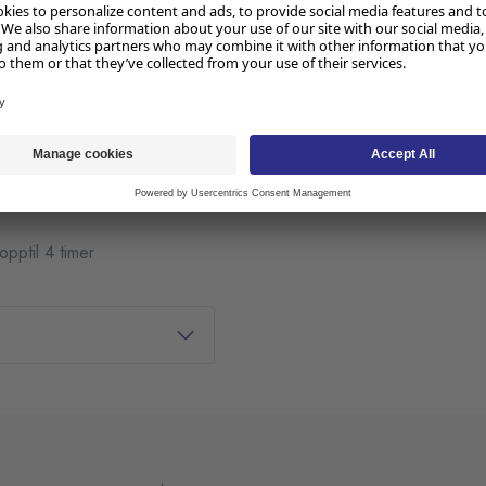
og yrkesutøvere som må lese
den klassiske BOSS®-formen
eholder et utvalg av 4
ger
pptil 4 timer