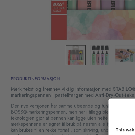
PRODUKTINFORMASJON
Merk tekst og fremhev viktig informasjon med STABILO
markeringspennen i pastellfarger med Anti-Dry-Out-tekn
Den nye versjonen har samme utseende og funksjoner som 
BOSS®-markeringspennen, men har i tillegg blekk med Anti-
teknologien gjør at pennen kan ligge uten hette i fire timer u
merkepennene er egnet til bruk på nesten alle typer papir, h
kan brukes til en rekke formål, som skriving, understreking 