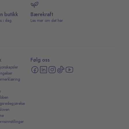
in butikk
Bærekraft
s i dag.
Les mer om det her
k
Følg oss
jonskapsler
ingelser
ernerklæring
r
ubben
ingsredegjørelse
sloven
ine
rnsinnstillinger