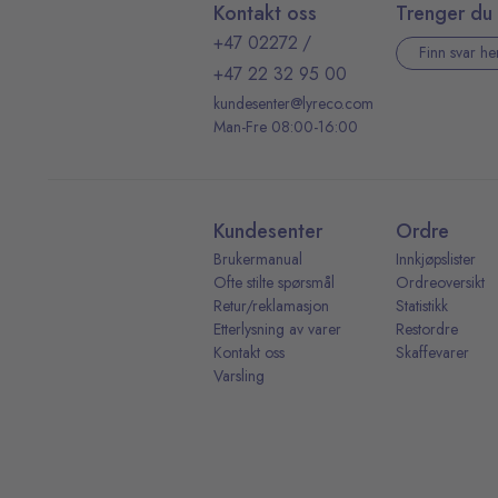
Kontakt oss
Trenger du 
+47 02272
/
Finn svar he
+47 22 32 95 00
kundesenter@lyreco.com
Man-Fre 08:00-16:00
Kundesenter
Ordre
Brukermanual
Innkjøpslister
Ofte stilte spørsmål
Ordreoversikt
Retur/reklamasjon
Statistikk
Etterlysning av varer
Restordre
Kontakt oss
Skaffevarer
Varsling