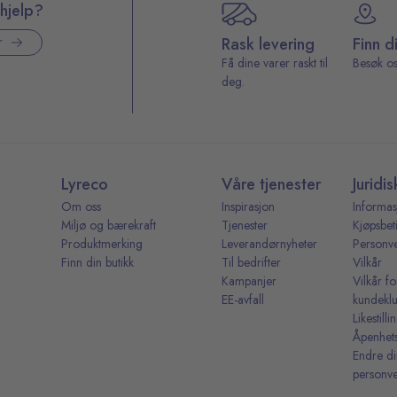
hjelp?
Rask levering
Finn d
r
Få dine varer raskt til
Besøk os
deg.
Lyreco
Våre tjenester
Juridis
Om oss
Inspirasjon
Informas
Miljø og bærekraft
Tjenester
Kjøpsbet
Produktmerking
Leverandørnyheter
Personv
Finn din butikk
Til bedrifter
Vilkår
Kampanjer
Vilkår fo
EE-avfall
kundekl
Likestill
Åpenhet
Endre d
personve