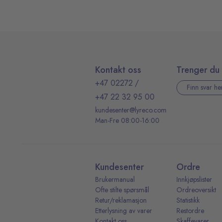
Kontakt oss
Trenger du 
+47 02272
/
Finn svar he
+47 22 32 95 00
kundesenter@lyreco.com
Man-Fre 08:00-16:00
Kundesenter
Ordre
Brukermanual
Innkjøpslister
Ofte stilte spørsmål
Ordreoversikt
Retur/reklamasjon
Statistikk
Etterlysning av varer
Restordre
Kontakt oss
Skaffevarer