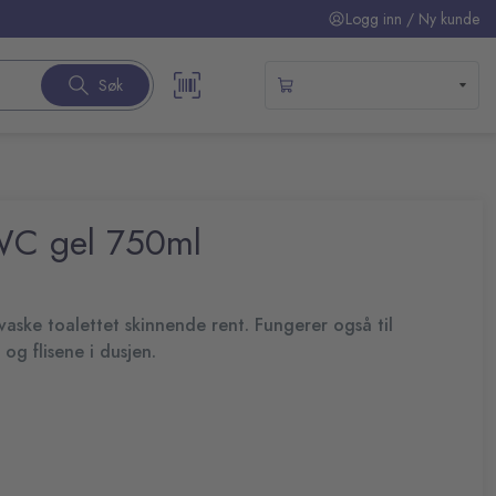
Logg inn / Ny kunde
Søk
 WC gel 750ml
vaske toalettet skinnende rent. Fungerer også til
og flisene i dusjen.
tflytende formulering, som sikrer lengre kontakttid med
uss, skitt og kalk.
di.
asjon:
asjon