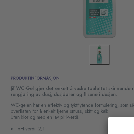
PRODUKTINFORMASJON
Jif WC-Gel gjør det enkelt å vaske toalettet skinnende r
rengjøring av dusj, dusjdører og flisene i dusjen.
WC-gelen har en effektiv og tyktflytende formulering, som si
overflaten for å enkelt fjerne smuss, skitt og kalk.
Uten klor og med en lav pH-verdi.
pH-verdi: 2,1