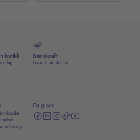
in butikk
Bærekraft
s i dag.
Les mer om det her
k
Følg oss
jonskapsler
ingelser
ernerklæring
r