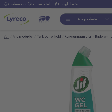
l hovedinnhold
Kundesupport
Finn en butikk
Hurtiglinker
Alle produkter
Alle produkter
Tørk og renhold
Rengjøringsmidler
Baderom- o
/
/
/
/
pp over bilder