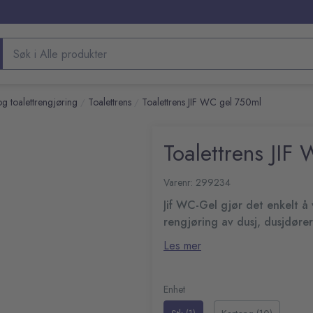
Søk etter produkter
g toalettrengjøring
Toalettrens
Toalettrens JIF WC gel 750ml
/
/
Toalettrens JIF
Varenr: 299234
Jif WC-Gel gjør det enkelt å 
rengjøring av dusj, dusjdører 
WC-gelen har en effektiv og tyk
Les mer
overflaten for å enkelt fjerne sm
Uten klor og med en lav pH-ver
pH-verdi: 2,1
Fare- og sikkerhetsinform
Enhet
H319 Gir alvorlig øyeirrit