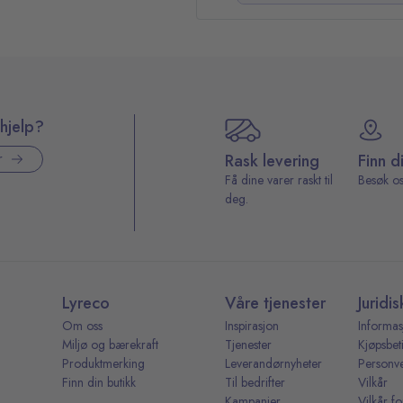
hjelp?
Rask levering
Finn d
r
Få dine varer raskt til
Besøk os
deg.
Lyreco
Våre tjenester
Juridis
Om oss
Inspirasjon
Informas
Miljø og bærekraft
Tjenester
Kjøpsbet
Produktmerking
Leverandørnyheter
Personv
Finn din butikk
Til bedrifter
Vilkår
Kampanjer
Vilkår fo