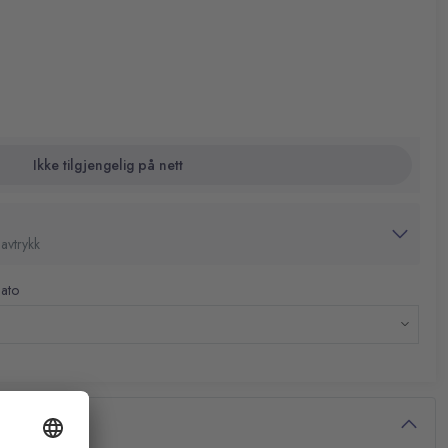
Ikke tilgjengelig på nett
avtrykk
dato