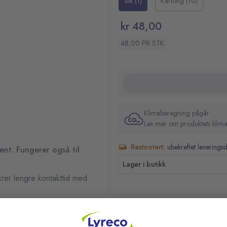
Stk (1)
Kartong (10)
kr 48,00
48,00 PR STK
Klimaberegning pågår
Les mer om produktets klima
Restnotert:
ubekreftet leverings
ent. Fungerer også til
Lager i butikk
krer lengre kontakttid med
RELATERTE PRODUKTER