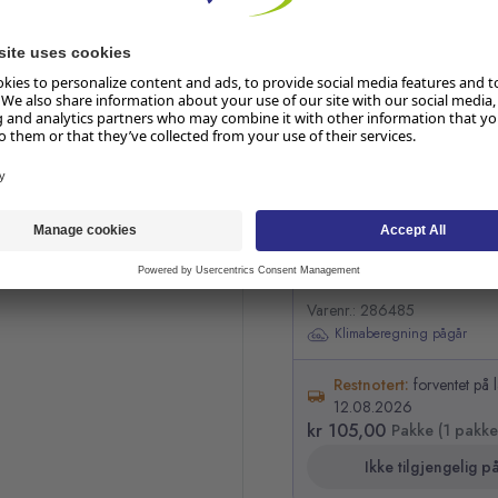
Hopp over listen
Engangsvåtmopp JIF Bad
Varenr.: 286485
Klimaberegning pågår
Restnotert:
forventet på 
12.08.2026
kr 105,00
Pakke (1 pakke
Ikke tilgjengelig på