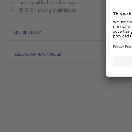
Fare- og sikkerhetsinformasjon:
H319 Gir alvorlig øyeirritasjon
TEKNISKE DATA
TILLEGGSOPPLYSNINGER