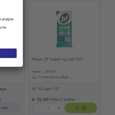
erom (10)
Wipes JIF toalett og bad (30)
Varenr.: 299237
Klimaberegning pågår
lager
På lager:
127
kr 52,00
)
Pakke (1 pakke)
 nett