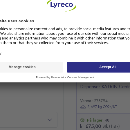
 avtørking. Sammen med
n hånd er nok og brukeren
enkler fylling av
RELATERTE PRODUKTER
Hopp over listen
Dispenser KATRIN Center
Varenr.: 278794
2,697 kg CO2e/ST
På lager:
48
kr 675,00
Stk (1 stk)