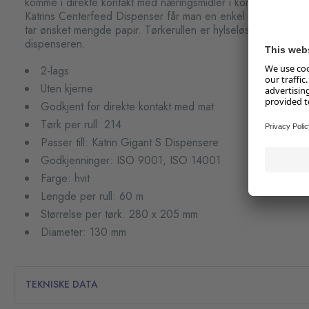
komme i direkte kontakt med næringsmidler i kortere tid for
Katrins Centerfeed Dispenser får man en enkel avrivning, e
tar ønsket mengde papir. Tørkerullen er hylseløs, noe som for
dispenseren.
2-lags
Uten kjerne
Godkjent for direkte kontakt med mat
Tørk per rull: 214
Passer till: Katrin Gigant S Dispensere
Godkjenninger: ISO 9001, ISO 14001
Farge: hvit
Lengde per rull: 60 m
Størrelse per tørk: 280 x 205 mm
Diameter: 130 mm
TEKNISKE DATA