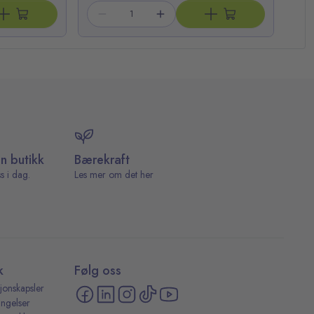
in butikk
Bærekraft
s i dag.
Les mer om det her
k
Følg oss
jonskapsler
ingelser