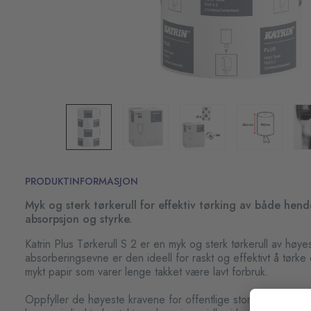
PRODUKTINFORMASJON
Myk og sterk tørkerull for effektiv tørking av både hend
absorpsjon og styrke.
Katrin Plus Tørkerull S 2 er en myk og sterk tørkerull av høye
absorberingsevne er den ideell for raskt og effektivt å tørk
mykt papir som varer lenge takket være lavt forbruk.
Oppfyller de høyeste kravene for offentlige storkjøkken og 