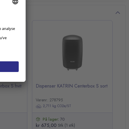
box S hvit
Dispenser KATRIN Centerbox S sort
Varenr.: 278795
2,711 kg CO2e/ST
På lager:
70
kr 675,00
Stk (1 stk)