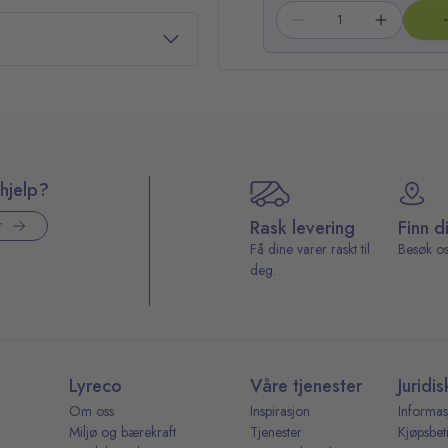
hjelp?
Rask levering
Finn d
r
Få dine varer raskt til
Besøk os
deg.
Lyreco
Våre tjenester
Juridis
Om oss
Inspirasjon
Informas
Miljø og bærekraft
Tjenester
Kjøpsbet