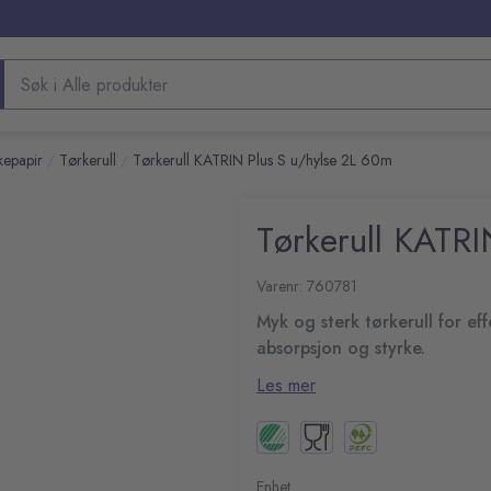
Søk etter produkter
kepapir
Tørkerull
Tørkerull KATRIN Plus S u/hylse 2L 60m
/
/
Tørkerull KATR
Varenr: 760781
Myk og sterk tørkerull for ef
absorpsjon og styrke.
Katrin Plus Tørkerull S 2 er en 
Les mer
absorberingsevne er den ideell 
papir som varer lenge takket væ
2-lags
Uten kjerne
Oppfyller de høyeste kravene f
Godkjent for direkte kon
Enhet