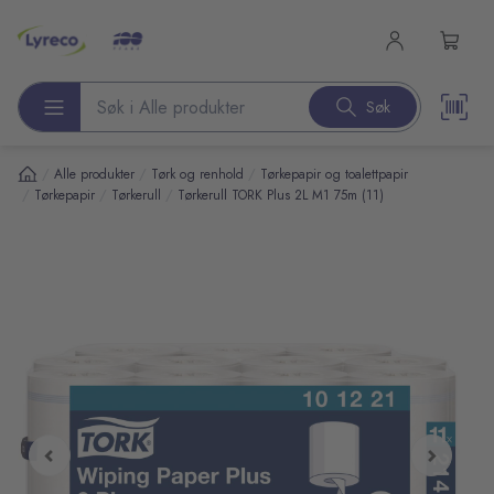
l hovedinnhold
Søk
Søk etter produkter
/
/
/
Alle produkter
Tørk og renhold
Tørkepapir og toalettpapir
/
/
/
Tørkepapir
Tørkerull
Tørkerull TORK Plus 2L M1 75m (11)
pp over bilder