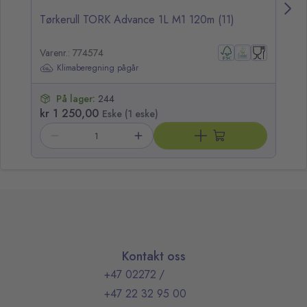
Tørkerull TORK Advance 1L M1 120m (11)
Di
Varenr.: 774574
Va
Klimaberegning pågår
På lager:
244
kr 1 250,00
kr
Eske (1 eske)
Kontakt oss
+47 02272
/
+47 22 32 95 00