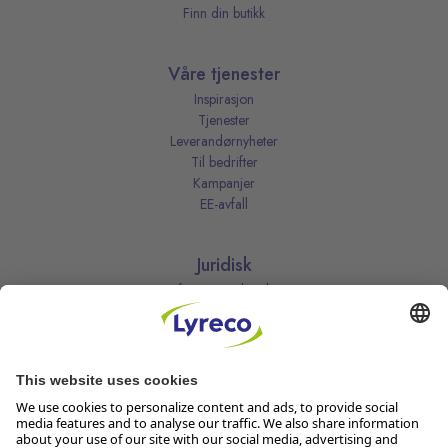
Finn din butikk
Våre tjenester
Inspirasjon
Tjenester
Leverandørnyheter
Til bedrifter
Kampanjer
EE-avfall
Juridisk
Informasjonskapsler
Kjøpsbetingelser
Personvernerklæring
Vilkår
Vilkår for kundeklubben
Likestillingsredegjørelse
Åpenhetsloven
Endre dine personvernsinnstillinger