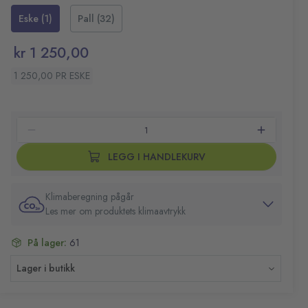
Antall ark: 214
Eske (1)
Pall (32)
Kompatibelt med Tork M1 mini sentertrekksystem
Arkbredde: 215mm
kr 1 250,00
Arklengde: 350mm
Lengde: 75m
1 250,00 PR ESKE
Farge: Hvit
LEGG I HANDLEKURV
Klimaberegning pågår
Les mer om produktets klimaavtrykk
På lager:
61
Lager i butikk