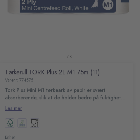
1 / 6
Tørkerull TORK Plus 2L M1 75m (11)
Varenr: 774575
Tork Plus Mini M1 tørkeark av papir er svært
absorberende, slik at de holder bedre på fuktighet
og er usedvanlig slitesterke.
De er laget med 2-lags ark som gjør dem slitesterke og
Les mer
behagelige å bruke. Disse tørkearkene er til
engangsbruk, noe som gjør dem til et praktisk og
Enkelt å bruke og kan betjenes med én hånd
økonomisk valg til bruk i alle profesjonelle miljøer.
Høyabsorberende
2-lags
Enhet