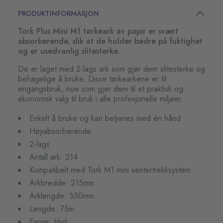
PRODUKTINFORMASJON
Tork Plus Mini M1 tørkeark av papir er svært
absorberende, slik at de holder bedre på fuktighet
og er usedvanlig slitesterke.
De er laget med 2-lags ark som gjør dem slitesterke og
behagelige å bruke. Disse tørkearkene er til
engangsbruk, noe som gjør dem til et praktisk og
økonomisk valg til bruk i alle profesjonelle miljøer.
Enkelt å bruke og kan betjenes med én hånd
Høyabsorberende
2-lags
Antall ark: 214
Kompatibelt med Tork M1 mini sentertrekksystem
Arkbredde: 215mm
Arklengde: 350mm
Lengde: 75m
Farge: Hvit