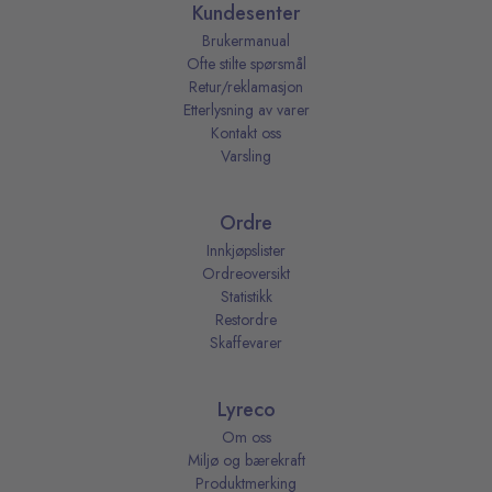
Kundesenter
Brukermanual
Ofte stilte spørsmål
Retur/reklamasjon
Etterlysning av varer
Kontakt oss
Varsling
Ordre
Innkjøpslister
Ordreoversikt
Statistikk
Restordre
Skaffevarer
Lyreco
Om oss
Miljø og bærekraft
Produktmerking