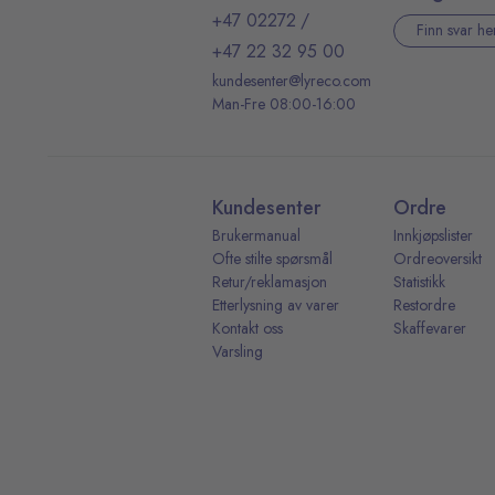
+47 02272
/
Finn svar he
+47 22 32 95 00
kundesenter@lyreco.com
Man-Fre 08:00-16:00
Kundesenter
Ordre
Brukermanual
Innkjøpslister
Ofte stilte spørsmål
Ordreoversikt
Retur/reklamasjon
Statistikk
Etterlysning av varer
Restordre
Kontakt oss
Skaffevarer
Varsling