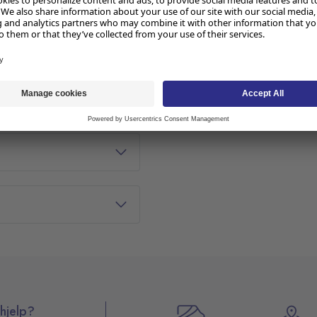
 mindre
hjelp?