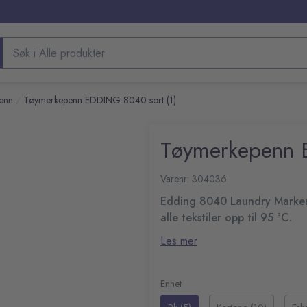
Søk etter produkter
enn
Tøymerkepenn EDDING 8040 sort (1)
/
Tøymerkepenn 
Varenr: 304036
Edding 8040 Laundry Marker 
alle tekstiler opp til 95 °C.
Denne permanente tøymerkepenne
Les mer
som bomull, silke, lin med mer. 
tegne på t-skjorter når man vil l
Spesialform for skriving p
Fin kulespiss for presis og
Enhet
Strekbredde: 1 mm