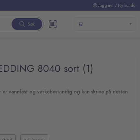
Logg inn / Ny kunde
Søk
EDDING 8040 sort (1)
er vannfast og vaskebestandig og kan skrive på nesten
n er spesialformet for skriving på ubehandlede tekstiler
Merkepennen passer perfekt til å merke klesplagg eller til å
age sitt eget mønster.
å tekstiler som bomull, silke, lin med mer
 nøyaktig skriving