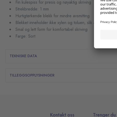
Fin kulespiss for presis og nøyaktig skriving
Strekbredde: 1 mm
Hurtigtørkende blekk for mindre avsmitting
Blekket inneholder ikke xylen og toluen, slik at det lukter
Smal og lett form for komfortabel skriving
Farge: Sort
TEKNISKE DATA
TILLEGGSOPPLYSNINGER
Kontakt oss
Trenger du 