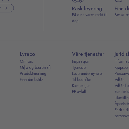
Rask levering
Finn d
r
Få dine varer raskt til
Besøk os
deg.
Lyreco
Våre tjenester
Juridis
Om oss
Inspirasjon
Informas
Miljø og bærekraft
Tjenester
Kjøpsbet
Produktmerking
Leverandørnyheter
Personv
Finn din butikk
Til bedrifter
Vilkår
Kampanjer
Vilkår fo
EE-avfall
kundekl
Likestill
Åpenhet
Endre d
personve