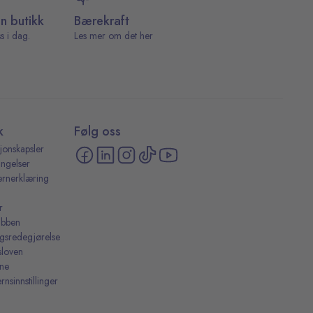
in butikk
Bærekraft
s i dag.
Les mer om det her
k
Følg oss
jonskapsler
ingelser
ernerklæring
r
ubben
ingsredegjørelse
sloven
ine
rnsinnstillinger