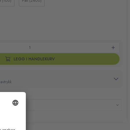
e (100)
Pall (2400)
mindre avsmitting
len og toluen, slik at det lukter mindre
ortabel skriving
LEGG I HANDLEKURV
avtrykk