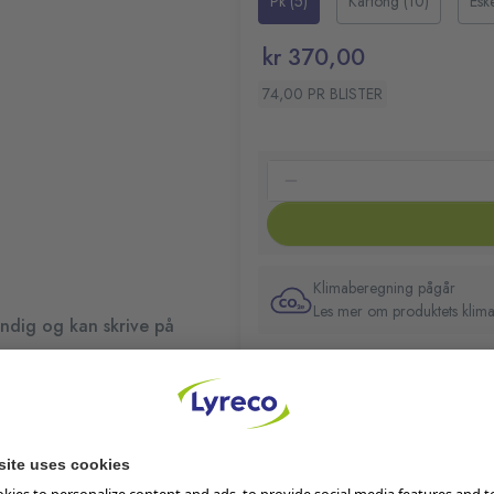
Pk (5)
Kartong (10)
Esk
Hurtigtørkende blekk for 
Blekket inneholder ikke xy
kr 370,00
Smal og lett form for komf
Farge: Sort
74,00 PR BLISTER
Klimaberegning pågår
Les mer om produktets klima
ndig og kan skrive på
På lager:
2375
iving på ubehandlede
Lager i butikk
perfekt til å merke
get mønster.
 med mer