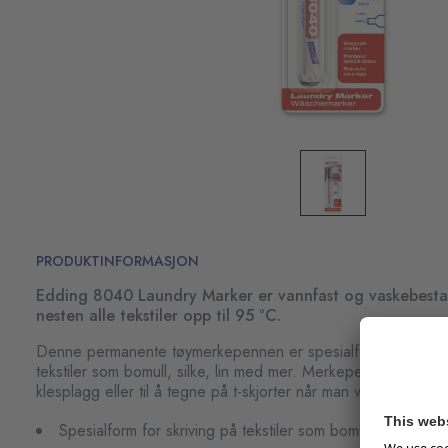
PRODUKTINFORMASJON
Edding 8040 Laundry Marker er vannfast og vaskebesta
nesten alle tekstiler opp til 95 °C.
Denne permanente tøymerkepennen er spesialformet for skr
tekstiler som bomull, silke, lin med mer. Merkepennen passer 
klesplagg eller til å tegne på t-skjorter når man vil lage sitt e
Spesialform for skriving på tekstiler som bomull, silke, lin