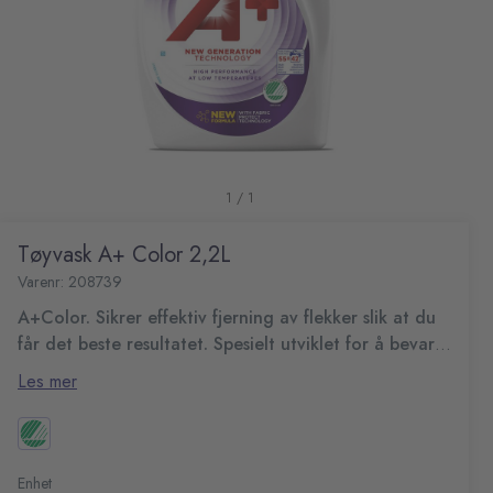
1 / 1
Tøyvask A+ Color 2,2L
Varenr: 208739
A+Color. Sikrer effektiv fjerning av flekker slik at du
får det beste resultatet. Spesielt utviklet for å bevare
fargene.
Effektiv farget vask ned til 30 grader
Les mer
Gir 55 klesvask
Fare- og sikkerhetsinformasjon:
H319 - Gir alvorlig øyeirritasjon.
Enhet