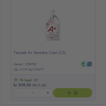
opp over listen
Tøyvask A+ Sensitive Color 2,2L
Varenr.: 208785
6,632 kg CO2e/ST
På lager:
35
kr 209,00
Stk (1 stk)