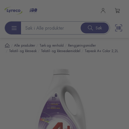
l hovedinnhold
Søk
Søk etter produkter
/
/
/
Alle produkter
Tørk og renhold
Rengjøringsmidler
/
/
/
Tekstil- og klesvask
Tekstil- og klesvaskemiddel
Tøyvask A+ Color 2,2L
pp over bilder