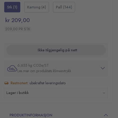
Stk (1)
Kartong (4)
Pall (144)
kr 209,00
209,00 PR STK
Ikke tilgjengelig på nett
6,655 kg CO2e/ST
Les mer om produktets klimaavtrykk
Restnotert:
ubekreftet leveringsdato
Lager i butikk
PRODUKTINFORMASJON