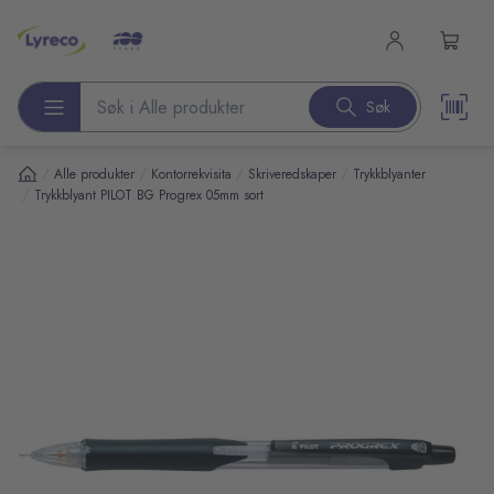
l hovedinnhold
Søk
Søk etter produkter
/
/
/
/
Alle produkter
Kontorrekvisita
Skriveredskaper
Trykkblyanter
/
Trykkblyant PILOT BG Progrex 05mm sort
pp over bilder