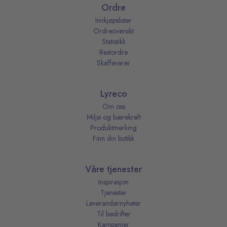
Ordre
Innkjøpslister
Ordreoversikt
Statistikk
Restordre
Skaffevarer
Lyreco
Om oss
Miljø og bærekraft
Produktmerking
Finn din butikk
Våre tjenester
Inspirasjon
Tjenester
Leverandørnyheter
Til bedrifter
Kampanjer