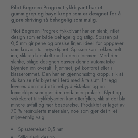
Pilot Begreen Progrex trykkblyant har et
gummigrep og bøyd kropp som er designet for å
gjøre skriving så behagelig som mulig.
Pilot Begreen Progrex trykkblyant har en slank, riflet
design som er både behagelig og stilig. Spissen på
0,5 mm gir pene og presise linjer, ideell for oppgaver
som krever stor nøyaktighet. Spissen kan trekkes helt
inn, slik at du enkelt kan ha den i lommen. Med den
slanke, stilige designen passer denne automatiske
blyanten inn overalt i hjemmet, på kontoret eller i
klasserommet. Den har en gjennomsiktig kropp, slik at
du kan se når blyet er i ferd med å ta slutt. I tillegg
leveres den med et innebygd viskelær og en
lommeklips som gjør den enda mer praktisk. Blyet og
viskelæret til trykkblyanten kan etterfylles, slik at det blir
mindre avfall og mer besparelse. Produktet er laget av
70 % resirkulerte materialer, noe som gjør det til et
miljøvennlig valg.
Spisstørrelse: 0,5 mm
Stilig slank design