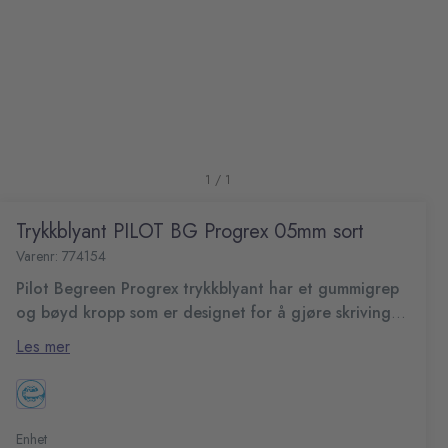
1 / 1
Trykkblyant PILOT BG Progrex 05mm sort
Varenr: 774154
Pilot Begreen Progrex trykkblyant har et gummigrep
og bøyd kropp som er designet for å gjøre skriving
så behagelig som mulig.
Pilot Begreen Progrex trykkblyant har en slank, riflet
Les mer
design som er både behagelig og stilig. Spissen på 0,5
mm gir pene og presise linjer, ideell for oppgaver som
Spisstørrelse: 0,5 mm
krever stor nøyaktighet. Spissen kan trekkes helt inn, slik
Stilig slank design
at du enkelt kan ha den i lommen. Med den slanke, stilige
Komfortabelt gummigrep
Enhet