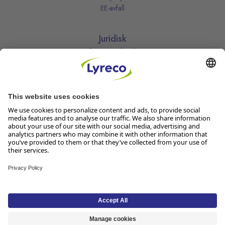
EE-avfall
Juridisk
Informasjonskapsler
Kjøpsbetingelser
Personvernerklæring
Vilkår
Vilkår for kundeklubben
Likestillingsredegjørelse
Åpenhetsloven
Endre dine personvernsinnstillinger
Følg oss
Lyreco Norge AS, Solheimvn. 6-8, 1461 Lørenskog, Org.nr 916 950