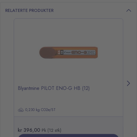
RELATERTE PRODUKTER
opp over listen
Blyantmine PILOT ENO-G HB (12)
Bl
0,230 kg CO2e/ST
kr 396,00
k
Pk (12 stk)