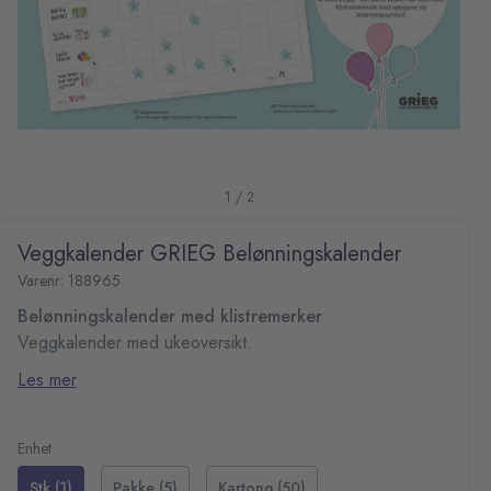
1 / 2
Veggkalender GRIEG Belønningskalender
Varenr: 188965
Belønningskalender med klistremerker
Veggkalender med ukeoversikt.
Belønningskalender med klistremerker
Les mer
26 uker
4 klistremerkeark
Format: 297 x 210 mm
Enhet
Stk (1)
Pakke (5)
Kartong (50)