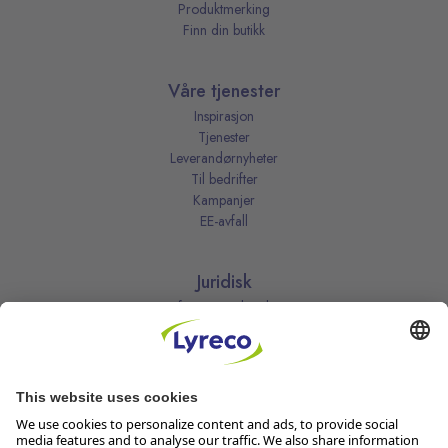
Produktmerking
Finn din butikk
Våre tjenester
Inspirasjon
Tjenester
Leverandørnyheter
Til bedrifter
Kampanjer
EE-avfall
Juridisk
Informasjonskapsler
Kjøpsbetingelser
Personvernerklæring
Vilkår
Vilkår for kundeklubben
Likestillingsredegjørelse
Åpenhetsloven