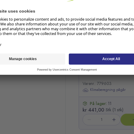
Hopp over listen
Nalhåndtak UNGER
Varenr.: 779603
Klimaberegning pågår
På lager:
11
kr 441,00
Stk (1 stk)