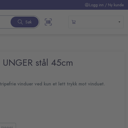
Logg inn / Ny kunde
Søk
e UNGER stål 45cm
ripefrie vinduer ved kun et lett trykk mot vinduet.
dtaket uten bruk av endeklips