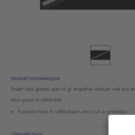
PRODUKTINFORMASJON
Svært myk gummi som vil gi stripefrie vinduer ved kun et
Med gummi til nalhåndtak.
Forenklet feste til nalhåndtaket uten bruk av endeklips
TEKNISKE DATA