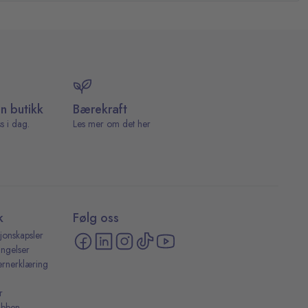
in butikk
Bærekraft
s i dag.
Les mer om det her
k
Følg oss
jonskapsler
ingelser
ernerklæring
r
ubben