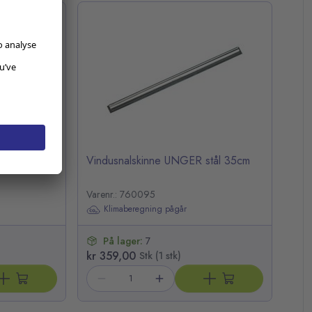
Vindusnalskinne UNGER stål 35cm
Varenr.: 760095
Klimaberegning pågår
På lager:
7
kr 359,00
Stk (1 stk)