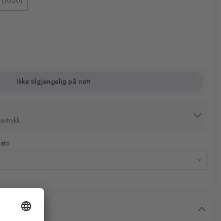
l (1000)
Ikke tilgjengelig på nett
avtrykk
dato