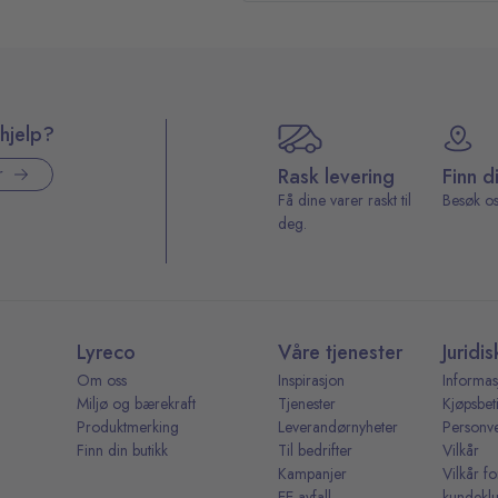
hjelp?
Rask levering
Finn d
r
Få dine varer raskt til
Besøk os
deg.
Lyreco
Våre tjenester
Juridis
Om oss
Inspirasjon
Informas
Miljø og bærekraft
Tjenester
Kjøpsbet
Produktmerking
Leverandørnyheter
Personv
Finn din butikk
Til bedrifter
Vilkår
Kampanjer
Vilkår fo
EE-avfall
kundekl