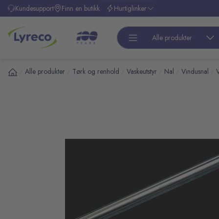
l hovedinnhold
Kundesupport
Finn en butikk
Hurtiglinker
Alle produkter
Alle produkter
Tørk og renhold
Vaskeutstyr
Nal
Vindusnal
/
/
/
/
/
/
pp over bilder