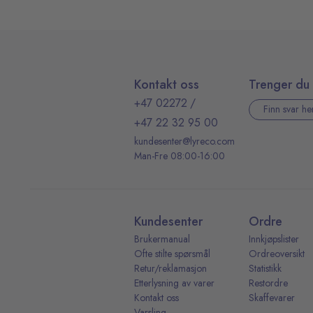
Kontakt oss
Trenger du 
+47 02272
/
Finn svar he
+47 22 32 95 00
kundesenter@lyreco.com
Man-Fre 08:00-16:00
Kundesenter
Ordre
Brukermanual
Innkjøpslister
Ofte stilte spørsmål
Ordreoversikt
Retur/reklamasjon
Statistikk
Etterlysning av varer
Restordre
Kontakt oss
Skaffevarer
Varsling