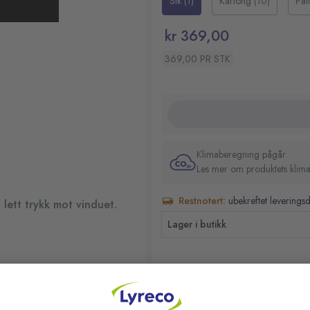
Stk (1)
Kartong (10)
Pal
kr 369,00
369,00 PR STK
Klimaberegning pågår
Les mer om produktets klima
Restnotert:
ubekreftet leverings
 lett trykk mot vinduet.
Lager i butikk
RELATERTE PRODUKTER