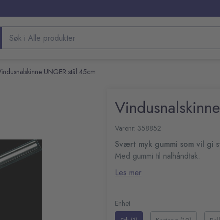
Søk etter produkter
Vindusnalskinne UNGER stål 45cm
Vindusnalskinn
Varenr: 358852
Svært myk gummi som vil gi st
Med gummi til nalhåndtak.
Forenklet feste til nalhån
Les mer
Enhet