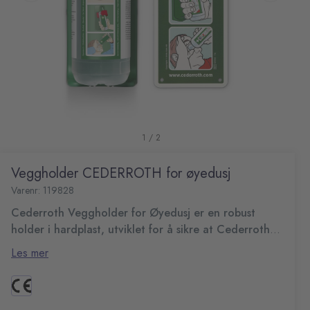
1 / 2
Veggholder CEDERROTH for øyedusj
Varenr: 119828
Cederroth Veggholder for Øyedusj er en robust
holder i hardplast, utviklet for å sikre at Cederroth
Øyedusjflasker alltid er tilgjengelige – akkurat der
Monteres enkelt på vegg, arbeidsbenk, i kjøretøy eller på
Les mer
de trengs.
Cederroth Førstehjelpstavle, og gir rask, trygg og
hygienisk tilgang ved øyeskader. Holderen fungerer både
Gir trygg, hygienisk og fast plassering av
som oppbevaring og åpningsmekanisme: når flasken tas
øyedusjflasken