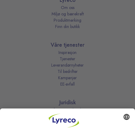
Lyreco
Om oss
Miljø og bærekraft
Produktmerking
Finn din butikk
Våre tjenester
Inspirasjon
Tjenester
Leverandørnyheter
Til bedrifter
Kampanjer
EE-avfall
Juridisk
Informasjonskapsler
Kjøpsbetingelser
Personvernerklæring
Vilkår