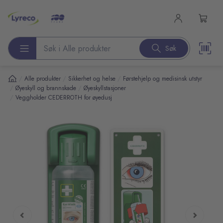
l hovedinnhold
Søk
Søk etter produkter
/
/
/
Alle produkter
Sikkerhet og helse
Førstehjelp og medisinsk utstyr
/
/
Øyeskyll og brannskade
Øyeskyllstasjoner
/
Veggholder CEDERROTH for øyedusj
pp over bilder