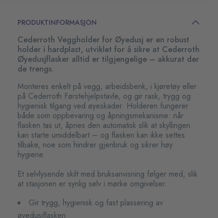
PRODUKTINFORMASJON
Cederroth Veggholder for Øyedusj er en robust
holder i hardplast, utviklet for å sikre at Cederroth
Øyedusjflasker alltid er tilgjengelige – akkurat der
de trengs.
Monteres enkelt på vegg, arbeidsbenk, i kjøretøy eller
på Cederroth Førstehjelpstavle, og gir rask, trygg og
hygienisk tilgang ved øyeskader. Holderen fungerer
både som oppbevaring og åpningsmekanisme: når
flasken tas ut, åpnes den automatisk slik at skyllingen
kan starte umiddelbart – og flasken kan ikke settes
tilbake, noe som hindrer gjenbruk og sikrer høy
hygiene.
Et selvlysende skilt med bruksanvisning følger med, slik
at stasjonen er synlig selv i mørke omgivelser.
Gir trygg, hygienisk og fast plassering av
øyedusjflasken