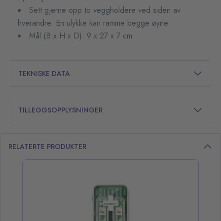
Sett gjerne opp to veggholdere ved siden av
hverandre. En ulykke kan ramme begge øyne
Mål (B x H x D): 9 x 27 x 7 cm
TEKNISKE DATA
TILLEGGSOPPLYSNINGER
RELATERTE PRODUKTER
opp over listen