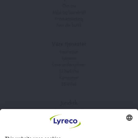
Om oss
Miljø og bærekraft
Produktmerking
Finn din butikk
Våre tjenester
Inspirasjon
Tjenester
Leverandørnyheter
Til bedrifter
Kampanjer
EE-avfall
Juridisk
Informasjonskapsler
Kjøpsbetingelser
Personvernerklæring
Vilkår
Vilkår for kundeklubben