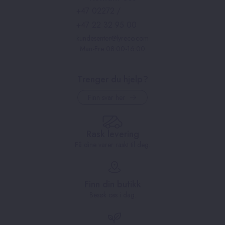
+47 02272
/
+47 22 32 95 00
kundesenter@lyreco.com
Man-Fre 08:00-16:00
Trenger du hjelp?
Finn svar her
Rask levering
Få dine varer raskt til deg.
Finn din butikk
Besøk oss i dag.