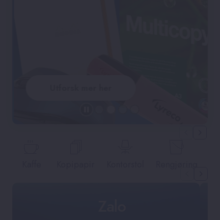
Utforsk mer her
Lyreco - Nettbutikk
Kaffe
Kopipapir
Kontorstol
Rengjøring
Ko
Zalo