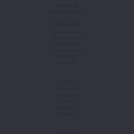
Bærekraft
Les mer om det her
Kundesenter
Brukermanual
Ofte stilte spørsmål
Retur/reklamasjon
Etterlysning av varer
Kontakt oss
Varsling
Ordre
Innkjøpslister
Ordreoversikt
Statistikk
Restordre
Skaffevarer
Lyreco