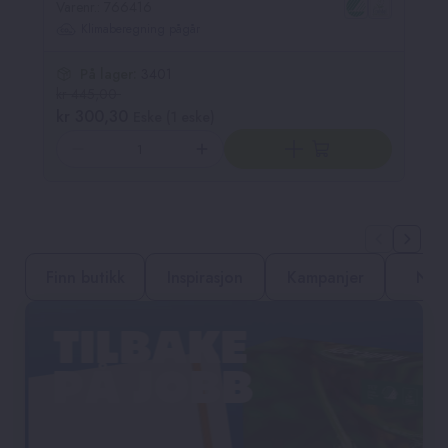
Varenr.: 766416
Va
Klimaberegning pågår
På lager:
3401
kr 445,00
k
kr 300,30
k
Eske (1 eske)
Finn butikk
Inspirasjon
Kampanjer
Nyh
TILBAKE
PÅ JOBB