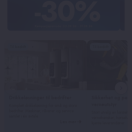
-30%
Kampanjeperiode: 03.08.26 - 31.08.26
Til bedrift
Til bedrift
Drikkeløsninger til bedrifter
Sikkerhet og pers
verneutstyr
Komplett drikkeløsning for små og store
bedrifter. Maskiner, råvarer og service
Stort utvalg av førstehjel
samlet i én avtale.
vernehansker, hørselver
Les mer
kjente leverandører.