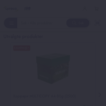
l hovedinnhold
-25%
Søk
Søk etter produkter
Utvalgte produkter
opp over listen
KAMPANJE*
K
Kopipapir MULTICOPY A4 80g (2500)
K